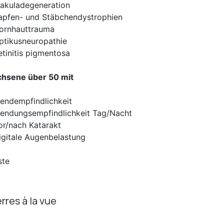
akuladegeneration
apfen- und Stäbchendystrophien
ornhauttrauma
ptikusneuropathie
etinitis pigmentosa
hsene über 50 mit
lendempfindlichkeit
lendungsempfindlichkeit Tag/Nacht
or/nach Katarakt
igitale Augenbelastung
ste
rres à la vue