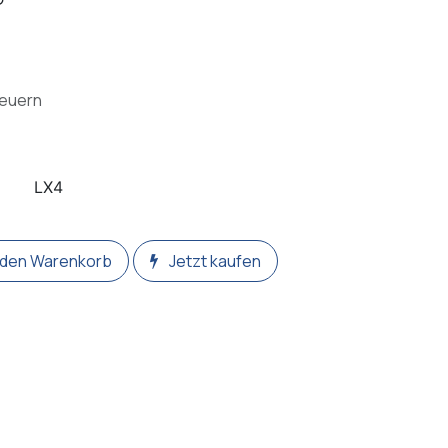
teuern
LX4
 den Warenkorb
Jetzt kaufen