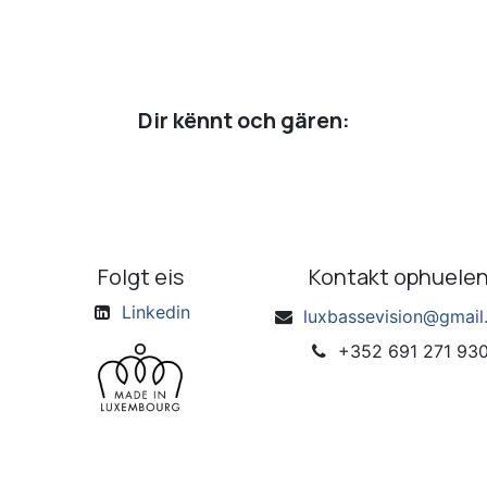
Dir kënnt och gären:
Folgt eis
Kontakt ophuele
Linkedin
luxbassevision@gmai
+352 691 271 93