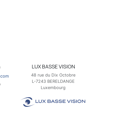
n
LUX BASSE VISION
48 rue du Dix Octobre
l.com
L-7243 BERELDANGE
0
Luxembourg