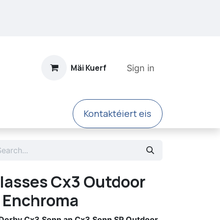
Mäi Kuerf
Sign in
Kontaktéiert eis
len
Glasses Cx3 Outdoor
- Enchroma
l Derby Cx3 Sonn an Cx3 Sonn SP Outdoor