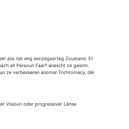
heet ass net eng eenzegaarteg Zoustand. Et
aach all Persoun Faarf anescht ze gesinn.
vun ze verbesseren anomal Trichromacy, déi
er Visioun oder progressiver Lënse