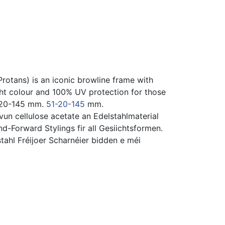
tans) is an iconic browline frame with
ght colour and 100% UV protection for those
1-20-145 mm.
51-20-145
mm.
 cellulose acetate an Edelstahlmaterial
nd-Forward Stylings fir all Gesiichtsformen.
tahl Fréijoer Scharnéier bidden e méi