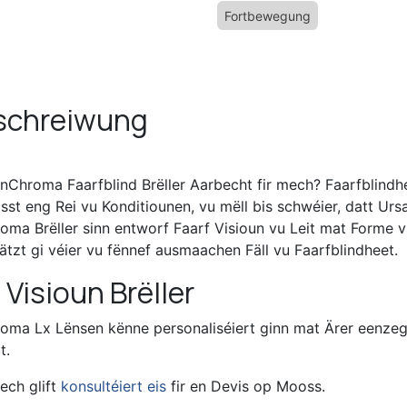
Fortbewegung
schreiwung
EnChroma Faarfblind Brëller Aarbecht fir mech? Faarfblind
st eng Rei vu Konditiounen, vu mëll bis schwéier, datt Urs
oma Brëller sinn entworf Faarf Visioun vu Leit mat Forme 
ätzt gi véier vu fënnef ausmaachen Fäll vu Faarfblindheet.
 Visioun Brëller
oma Lx Lënsen kënne personaliséiert ginn mat Ärer eenzeg
t.
ech glift
konsultéiert eis
fir en Devis op Mooss.