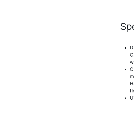
Spe
D
C
w
C
m
H
f
U