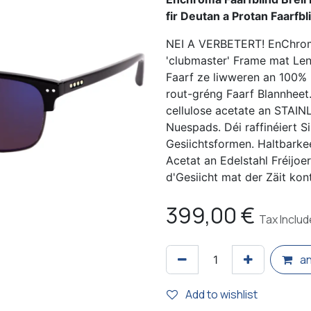
fir Deutan a Protan Faarfb
NEI A VERBETERT! EnChrom
'clubmaster' Frame mat Lens
Faarf ze liwweren an 100% 
rout-gréng Faarf Blannheet
cellulose acetate an STAIN
Nuespads. Déi raffinéiert Si
Gesiichtsformen. Haltbarke
Acetat an Edelstahl Fréijoer
d'Gesiicht mat der Zäit kont
399,00
€
Tax Inclu
an
Add to wishlist