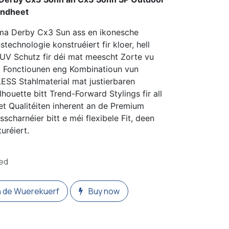
lindheet
a Derby Cx3 Sun ass en ikonesche
technologie konstruéiert fir kloer, hell
UV Schutz fir déi mat meescht Zorte vu
. Fonctiounen eng Kombinatioun vun
LESS Stahlmaterial mat justierbaren
lhouette bitt Trend-Forward Stylings fir all
et Qualitéiten inherent an de Premium
sscharnéier bitt e méi flexibele Fit, deen
uréiert.
ded
 de Wuerekuerf
Buy now