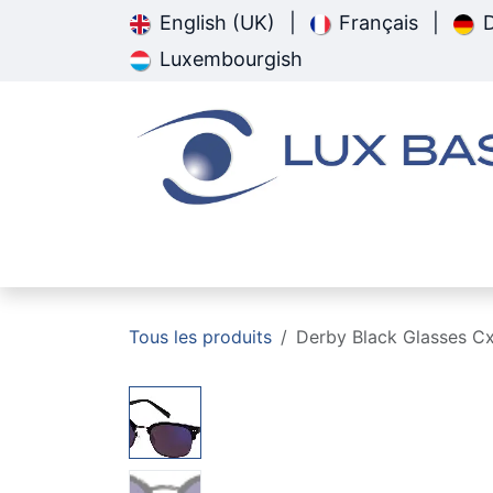
Skip to Content
English (UK)
|
Français
|
Luxembourgish
Startsäit
Pathologien
Tous les produits
Derby Black Glasses C