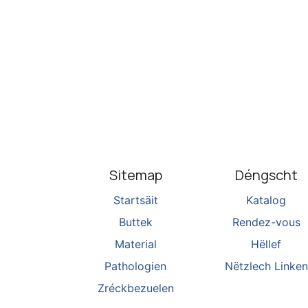
Sitemap
Déngscht
Startsäit
Katalog
Buttek
Rendez-vous
Material
Hëllef
Pathologien
Nëtzlech Linken
Zréckbezuelen