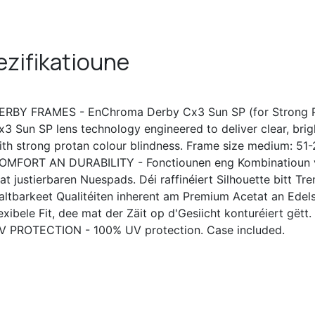
zifikatioune
ERBY FRAMES - EnChroma Derby Cx3 Sun SP (for Strong Pro
x3 Sun SP lens technology engineered to deliver clear, bri
ith strong protan colour blindness. Frame size medium: 5
OMFORT AN DURABILITY - Fonctiounen eng Kombinatioun vun
at justierbaren Nuespads. Déi raffinéiert Silhouette bitt Tre
altbarkeet Qualitéiten inherent am Premium Acetat an Edels
lexibele Fit, dee mat der Zäit op d'Gesiicht konturéiert gëtt.
V PROTECTION - 100% UV protection. Case included.