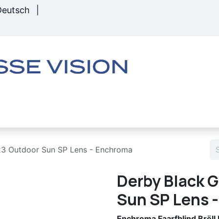
Deutsch
|
Material
Buttek
Déngscht
Zréckbezue
x3 Outdoor Sun SP Lens - Enchroma
Derby Black 
Sun SP Lens 
Enchroma Faarfblind Brël