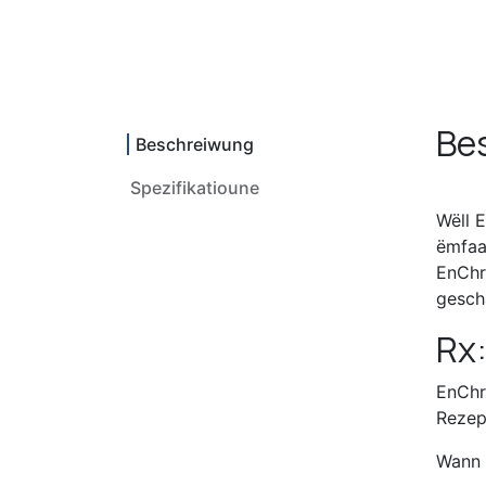
Be
Beschreiwung
Spezifikatioune
Wëll 
ëmfaas
EnChr
gesch
Rx:
EnChr
Rezep
Wann 