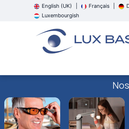
Se rendre au contenu
English (UK)
|
Français
|
Luxembourgish
Page d'accueil
Pathologie
Nos