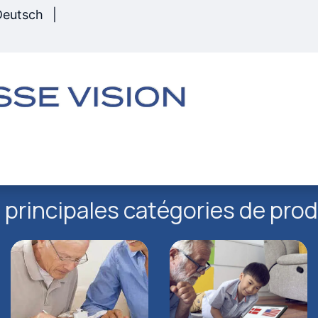
Deutsch
|
s
Matériel
Boutique
Services
Rembour
 principales catégories de prod