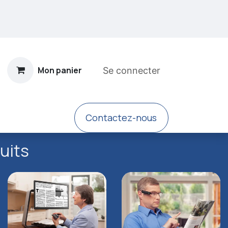
Mon panier
Se connecter
​Contacte​​z-nous
sement
uits