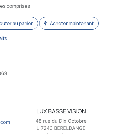
xes comprises
outer au panier
Acheter maintenant
aits
369
t
LUX BASSE VISION
48 rue du Dix Octobre
l.com
L-7243 BERELDANGE
0