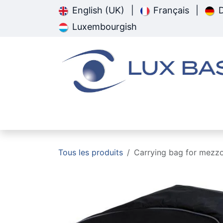
Se rendre au contenu
English (UK)
|
Français
|
Luxembourgish
Page d'accueil
Pathologie
Tous les produits
Carrying bag for mezzo