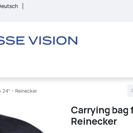
Deutsch
|
s
Matériel
Boutique
Services
Rembour
 24" - Reinecker
Carrying bag 
Reinecker