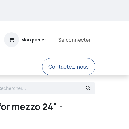
Mon panier
Se connecter
​Contacte​​z-nous
sement
for mezzo 24" -