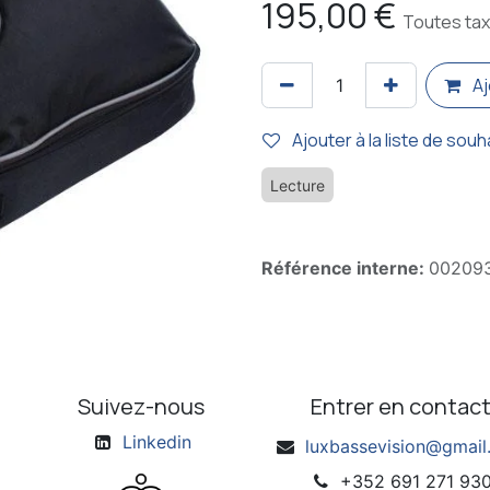
195,00
€
Toutes ta
Aj
Ajouter à la liste de souh
Lecture
Référence interne:
00209
Suivez-nous
Entrer en contac
Linkedin
luxbassevision@gmai
+352 691 271 93