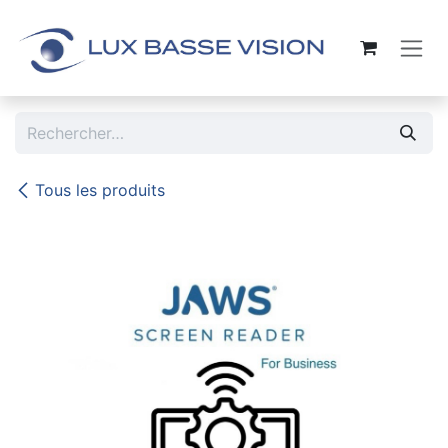
Se rendre au contenu
Tous les produits