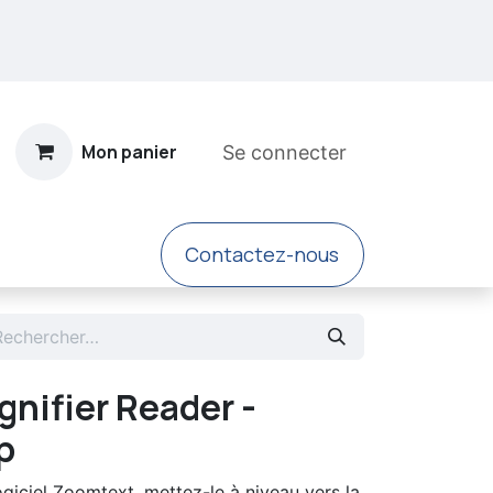
Mon panier
Se connecter
​Contacte​​z-nous
sement
nifier Reader -
p
giciel Zoomtext, mettez-le à niveau vers la