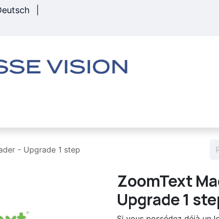
Deutsch
|
s
Matériel
Boutique
Services
Rembour
ader - Upgrade 1 step
ZoomText Mag
Upgrade 1 ste
Si vous possédez déjà un lo