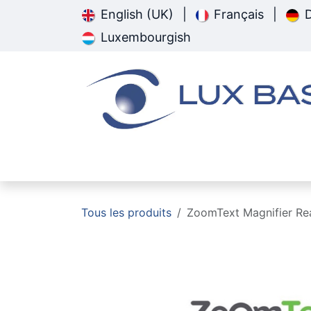
Se rendre au contenu
English (UK)
|
Français
|
Luxembourgish
Page d'accueil
Pathologie
Tous les produits
ZoomText Magnifier Re