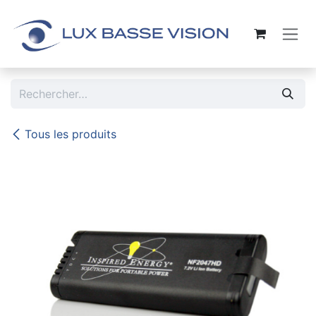
Se rendre au contenu
Tous les produits