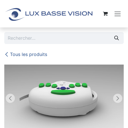
Se rendre au contenu
Tous les produits