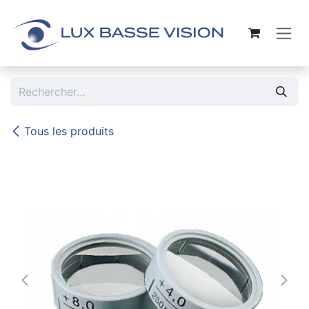
Se rendre au contenu
Tous les produits