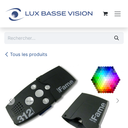
Se rendre au contenu
Tous les produits