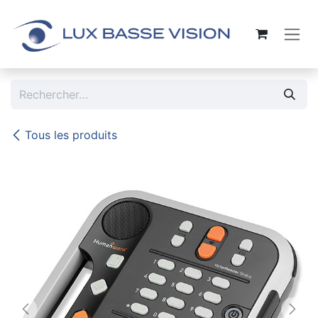
Se rendre au contenu
Tous les produits